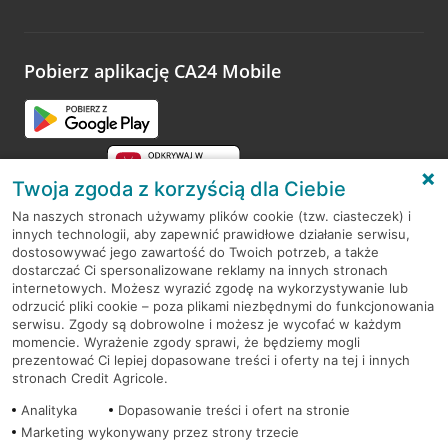
Wystarczy przejść na stronę
Oceń wizytę
, wyszukać
odwiedzoną placówkę i wypełnić formularz w ramach
platformy Profil Firmy w Google. Dziękujemy za wszystkie
opinie.
Pobierz aplikację CA24 Mobile
Przejdź do pytania
Twoja zgoda z korzyścią dla Ciebie
Na naszych stronach używamy plików cookie (tzw. ciasteczek) i
innych technologii, aby zapewnić prawidłowe działanie serwisu,
RODO
dostosowywać jego zawartość do Twoich potrzeb, a także
dostarczać Ci spersonalizowane reklamy na innych stronach
Regulamin serwisu
internetowych. Możesz wyrazić zgodę na wykorzystywanie lub
odrzucić pliki cookie – poza plikami niezbędnymi do funkcjonowania
Mapa serwisu
serwisu. Zgody są dobrowolne i możesz je wycofać w każdym
momencie. Wyrażenie zgody sprawi, że będziemy mogli
Polityka
Cookies
prezentować Ci lepiej dopasowane treści i oferty na tej i innych
stronach Credit Agricole.
Polityka prywatności
Analityka
Dopasowanie treści i ofert na stronie
Marketing wykonywany przez strony trzecie