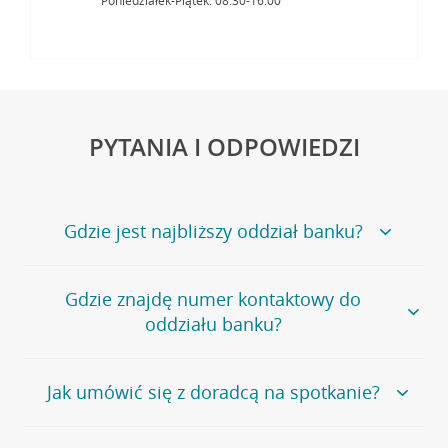
Poniedziałek-Piątek: 08:30-16:00
PYTANIA I ODPOWIEDZI
Gdzie jest najbliższy oddział banku?
Jeśli szukasz oddziału naszego banku, zapraszamy na
Gdzie znajdę numer kontaktowy do
stronę
Placówki i bankomaty
, na której znajduje się
oddziału banku?
wygodna wyszukiwarka.
Alternatywnie, możesz skorzystać z pełnej
listy naszych
oddziałów
.
Bank Credit Agricole nie udostępnia ogólnego numeru
Jak umówić się z doradcą na spotkanie?
telefonu do placówki bankowej.
Przejdź do pytania
Polecamy skorzystanie z możliwości wcześniejszego