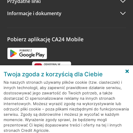
Przydatne linki
A po wizycie…
Informacje i dokumenty
Zachęcamy do podzielenia się z nami opinią o wizycie.
Wystarczy przejść na stronę
Oceń wizytę
, wyszukać
odwiedzoną placówkę i wypełnić formularz w ramach
platformy Profil Firmy w Google. Dziękujemy za wszystkie
opinie.
Pobierz aplikację CA24 Mobile
Przejdź do pytania
Twoja zgoda z korzyścią dla Ciebie
Na naszych stronach używamy plików cookie (tzw. ciasteczek) i
innych technologii, aby zapewnić prawidłowe działanie serwisu,
RODO
dostosowywać jego zawartość do Twoich potrzeb, a także
dostarczać Ci spersonalizowane reklamy na innych stronach
Regulamin serwisu
internetowych. Możesz wyrazić zgodę na wykorzystywanie lub
odrzucić pliki cookie – poza plikami niezbędnymi do funkcjonowania
Mapa serwisu
serwisu. Zgody są dobrowolne i możesz je wycofać w każdym
momencie. Wyrażenie zgody sprawi, że będziemy mogli
Polityka
Cookies
prezentować Ci lepiej dopasowane treści i oferty na tej i innych
stronach Credit Agricole.