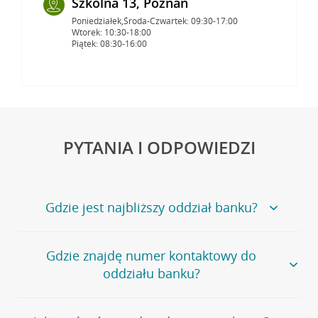
Szkolna 13, Poznań
Poniedziałek,Środa-Czwartek: 09:30-17:00
Wtorek: 10:30-18:00
Piątek: 08:30-16:00
PYTANIA I ODPOWIEDZI
Gdzie jest najbliższy oddział banku?
Jeśli szukasz oddziału naszego banku, zapraszamy na
Gdzie znajdę numer kontaktowy do
stronę
Placówki i bankomaty
, na której znajduje się
oddziału banku?
wygodna wyszukiwarka.
Alternatywnie, możesz skorzystać z pełnej
listy naszych
oddziałów
.
Bank Credit Agricole nie udostępnia ogólnego numeru