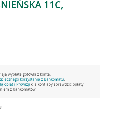
ŚNIEŃSKA 11C,
ają wypłatę gotówki z konta.
zpiecznego korzystania z Bankomatu
.
ą opłat i Prowizji
dla kont aby sprawdzić opłaty
taniem z bankomatów.
e