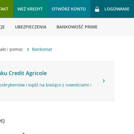
TAKT
WEŹ KREDYT
OTWÓRZ KONTO
LOGOWANIE
JE
UBEZPIECZENIA
BANKOWOŚĆ PRIME
akt i pomoc
Bankomat
ku Credit Agricole
bskrybentów i bądź na bieżąco z nowościami i
t)