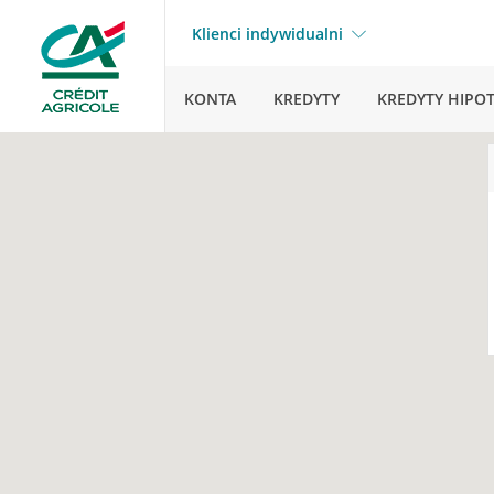
Klienci indywidualni
KONTA
KREDYTY
KREDYTY HIPO