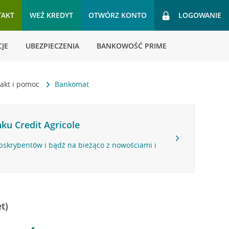
TAKT
WEŹ KREDYT
OTWÓRZ KONTO
LOGOWANIE
JE
UBEZPIECZENIA
BANKOWOŚĆ PRIME
akt i pomoc
Bankomat
ku Credit Agricole
bskrybentów i bądź na bieżąco z nowościami i
t)