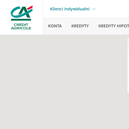
Klienci indywidualni
KONTA
KREDYTY
KREDYTY HIPO