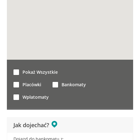
Pokaż Wszystkie
Placówki
Bankomaty
Wpłatomaty
Jak dojechać?
Dojazd do bankomatu z: