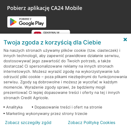
platformy Profil Firmy w Google. Dziękujemy za wszystkie
opinie.
Pobierz aplikację CA24 Mobile
Przejdź do pytania
Twoja zgoda z korzyścią dla Ciebie
Na naszych stronach używamy plików cookie (tzw. ciasteczek) i
innych technologii, aby zapewnić prawidłowe działanie serwisu,
RODO
dostosowywać jego zawartość do Twoich potrzeb, a także
dostarczać Ci spersonalizowane reklamy na innych stronach
Regulamin serwisu
internetowych. Możesz wyrazić zgodę na wykorzystywanie lub
odrzucić pliki cookie – poza plikami niezbędnymi do funkcjonowania
Mapa serwisu
serwisu. Zgody są dobrowolne i możesz je wycofać w każdym
momencie. Wyrażenie zgody sprawi, że będziemy mogli
Polityka
Cookies
prezentować Ci lepiej dopasowane treści i oferty na tej i innych
stronach Credit Agricole.
Polityka prywatności
Analityka
Dopasowanie treści i ofert na stronie
Marketing wykonywany przez strony trzecie
Zobacz szczegóły zgód
Zobacz Politykę Cookies
© 2026 Credit Agricole Bank Polska S.A. Wszelkie prawa zastrzeżone