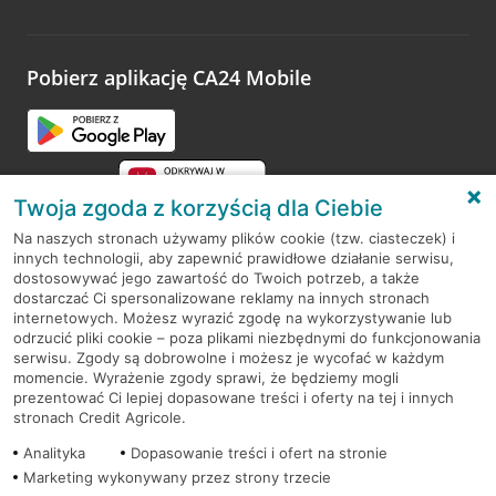
Pobierz aplikację CA24 Mobile
Twoja zgoda z korzyścią dla Ciebie
Na naszych stronach używamy plików cookie (tzw. ciasteczek) i
innych technologii, aby zapewnić prawidłowe działanie serwisu,
RODO
dostosowywać jego zawartość do Twoich potrzeb, a także
dostarczać Ci spersonalizowane reklamy na innych stronach
Regulamin serwisu
internetowych. Możesz wyrazić zgodę na wykorzystywanie lub
odrzucić pliki cookie – poza plikami niezbędnymi do funkcjonowania
Mapa serwisu
serwisu. Zgody są dobrowolne i możesz je wycofać w każdym
momencie. Wyrażenie zgody sprawi, że będziemy mogli
Polityka
Cookies
prezentować Ci lepiej dopasowane treści i oferty na tej i innych
stronach Credit Agricole.
Polityka prywatności
Analityka
Dopasowanie treści i ofert na stronie
Marketing wykonywany przez strony trzecie