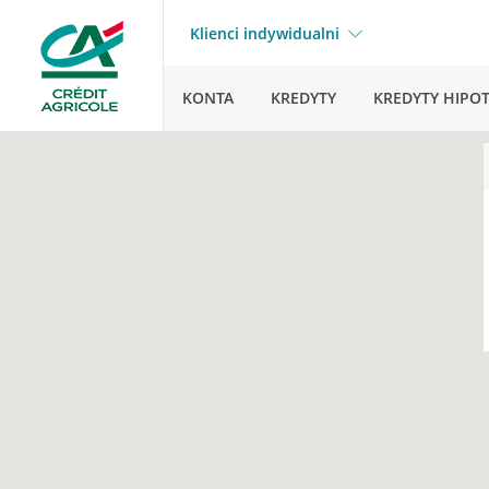
Klienci indywidualni
KONTA
KREDYTY
KREDYTY HIPO