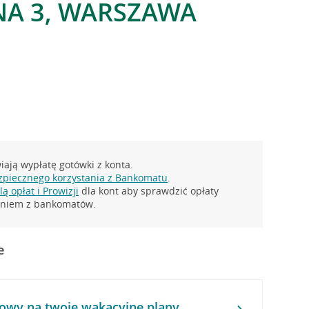
NA 3, WARSZAWA
ają wypłatę gotówki z konta.
zpiecznego korzystania z Bankomatu
.
ą opłat i Prowizji
dla kont aby sprawdzić opłaty
taniem z bankomatów.
e
owy na twoje wakacyjne plany