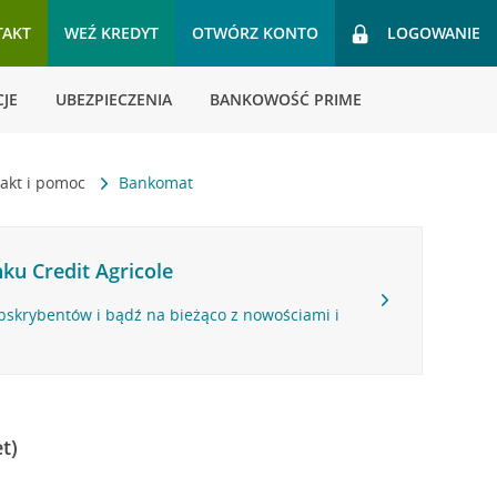
TAKT
WEŹ KREDYT
OTWÓRZ KONTO
LOGOWANIE
JE
UBEZPIECZENIA
BANKOWOŚĆ PRIME
akt i pomoc
Bankomat
ku Credit Agricole
bskrybentów i bądź na bieżąco z nowościami i
t)