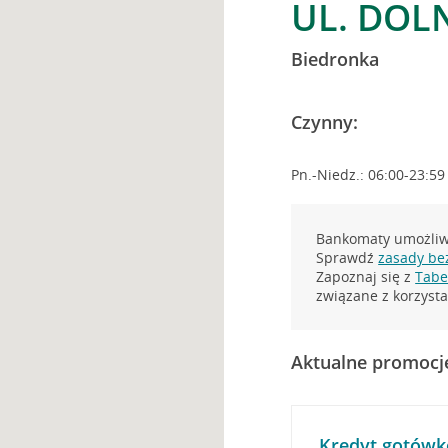
UL. DOL
Biedronka
Czynny:
Pn.-Niedz.: 06:00-23:59
Bankomaty umożliwi
Sprawdź
zasady be
Zapoznaj się z
Tabel
związane z korzys
Aktualne promocj
Kredyt gotówk