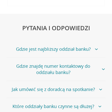
PYTANIA I ODPOWIEDZI
Gdzie jest najbliższy oddział banku?
Jeśli szukasz oddziału naszego banku, zapraszamy na
Gdzie znajdę numer kontaktowy do
stronę
Placówki i bankomaty
, na której znajduje się
oddziału banku?
wygodna wyszukiwarka.
Alternatywnie, możesz skorzystać z pełnej
listy naszych
oddziałów
.
Bank Credit Agricole nie udostępnia ogólnego numeru
Jak umówić się z doradcą na spotkanie?
telefonu do placówki bankowej.
Przejdź do pytania
Polecamy skorzystanie z możliwości wcześniejszego
Jeśli jesteś już
naszym
umówienia się z doradcą w placówce bankowej
.
Które oddziały banku czynne są dłużej?
klientem
możesz
samodzielnie
umówić się na spotkanie z