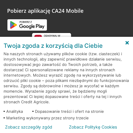
platformy Profil Firmy w Google. Dziękujemy za wszystkie
opinie.
Pobierz aplikację CA24 Mobile
Przejdź do pytania
Twoja zgoda z korzyścią dla Ciebie
Na naszych stronach używamy plików cookie (tzw. ciasteczek) i
innych technologii, aby zapewnić prawidłowe działanie serwisu,
RODO
dostosowywać jego zawartość do Twoich potrzeb, a także
dostarczać Ci spersonalizowane reklamy na innych stronach
Regulamin serwisu
internetowych. Możesz wyrazić zgodę na wykorzystywanie lub
odrzucić pliki cookie – poza plikami niezbędnymi do funkcjonowania
Mapa serwisu
serwisu. Zgody są dobrowolne i możesz je wycofać w każdym
momencie. Wyrażenie zgody sprawi, że będziemy mogli
Polityka
Cookies
prezentować Ci lepiej dopasowane treści i oferty na tej i innych
stronach Credit Agricole.
Polityka prywatności
Analityka
Dopasowanie treści i ofert na stronie
Marketing wykonywany przez strony trzecie
Zobacz szczegóły zgód
Zobacz Politykę Cookies
© 2026 Credit Agricole Bank Polska S.A. Wszelkie prawa zastrzeżone