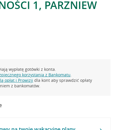
NOŚCI 1, PARZNIEW
ają wypłatę gotówki z konta.
zpiecznego korzystania z Bankomatu
.
ą opłat i Prowizji
dla kont aby sprawdzić opłaty
taniem z bankomatów.
e
owy na twoje wakacyjne plany