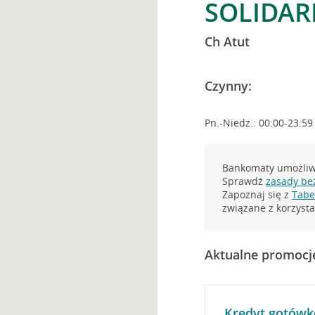
SOLIDAR
Ch Atut
Czynny:
Pn.-Niedz.: 00:00-23:59
Bankomaty umożliwi
Sprawdź
zasady be
Zapoznaj się z
Tabel
związane z korzys
Aktualne promocj
Kredyt gotówk