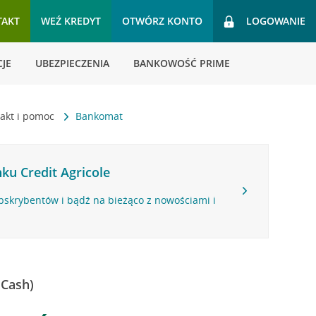
TAKT
WEŹ KREDYT
OTWÓRZ KONTO
LOGOWANIE
JE
UBEZPIECZENIA
BANKOWOŚĆ PRIME
akt i pomoc
Bankomat
ku Credit Agricole
bskrybentów i bądź na bieżąco z nowościami i
 Cash)