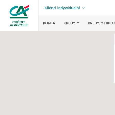
Klienci indywidualni
KONTA
KREDYTY
KREDYTY HIPO