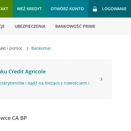
TAKT
WEŹ KREDYT
OTWÓRZ KONTO
LOGOWANIE
JE
UBEZPIECZENIA
BANKOWOŚĆ PRIME
akt i pomoc
Bankomat
ku Credit Agricole
bskrybentów i bądź na bieżąco z nowościami i
ówce CA BP