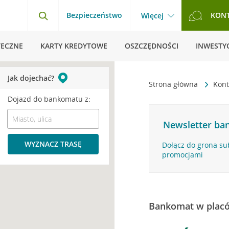
Bezpieczeństwo
KON
Więcej
TECZNE
KARTY KREDYTOWE
OSZCZĘDNOŚCI
INWESTYC
Jak dojechać?
Strona główna
Kont
Dojazd do bankomatu z:
Newsletter ban
WYZNACZ TRASĘ
Dołącz do grona su
promocjami
Bankomat w plac