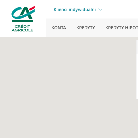
Klienci indywidualni
KONTA
KREDYTY
KREDYTY HIPO