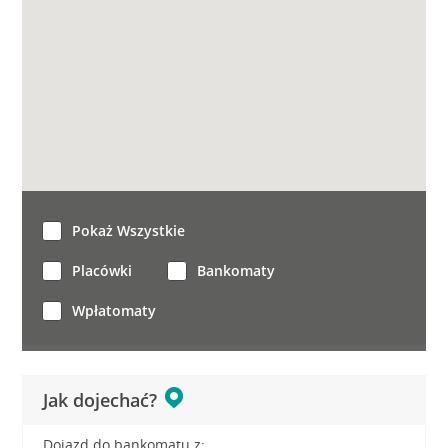
Pokaż Wszystkie
Placówki
Bankomaty
Wpłatomaty
Jak dojechać?
Dojazd do bankomatu z: