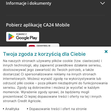
Informacje i dokumenty
Zachęcamy do podzielenia się z nami opinią o wizycie.
Wystarczy przejść na stronę
Oceń wizytę
, wyszukać
odwiedzoną placówkę i wypełnić formularz w ramach
platformy Profil Firmy w Google. Dziękujemy za wszystkie
opinie.
Pobierz aplikację CA24 Mobile
Przejdź do pytania
Twoja zgoda z korzyścią dla Ciebie
Na naszych stronach używamy plików cookie (tzw. ciasteczek) i
innych technologii, aby zapewnić prawidłowe działanie serwisu,
RODO
dostosowywać jego zawartość do Twoich potrzeb, a także
dostarczać Ci spersonalizowane reklamy na innych stronach
Regulamin serwisu
internetowych. Możesz wyrazić zgodę na wykorzystywanie lub
odrzucić pliki cookie – poza plikami niezbędnymi do funkcjonowania
Mapa serwisu
serwisu. Zgody są dobrowolne i możesz je wycofać w każdym
momencie. Wyrażenie zgody sprawi, że będziemy mogli
Polityka
Cookies
prezentować Ci lepiej dopasowane treści i oferty na tej i innych
stronach Credit Agricole.
Polityka prywatności
Analityka
Dopasowanie treści i ofert na stronie