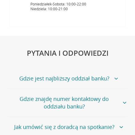
Poniedziałek-Sobota: 10:00-22:00
Niedziela: 10:00-21:00
PYTANIA I ODPOWIEDZI
Gdzie jest najbliższy oddział banku?
Jeśli szukasz oddziału naszego banku, zapraszamy na
Gdzie znajdę numer kontaktowy do
stronę
Placówki i bankomaty
, na której znajduje się
oddziału banku?
wygodna wyszukiwarka.
Alternatywnie, możesz skorzystać z pełnej
listy naszych
oddziałów
.
Bank Credit Agricole nie udostępnia ogólnego numeru
Jak umówić się z doradcą na spotkanie?
telefonu do placówki bankowej.
Przejdź do pytania