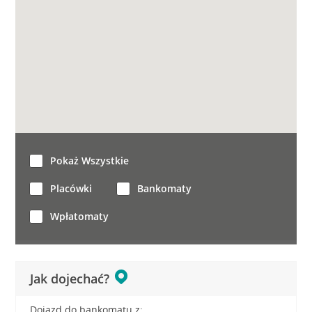
Pokaż Wszystkie
Placówki
Bankomaty
Wpłatomaty
Jak dojechać?
Dojazd do bankomatu z: