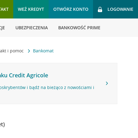
TAKT
WEŹ KREDYT
OTWÓRZ KONTO
LOGOWANIE
JE
UBEZPIECZENIA
BANKOWOŚĆ PRIME
akt i pomoc
Bankomat
ku Credit Agricole
bskrybentów i bądź na bieżąco z nowościami i
t)