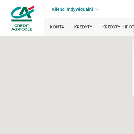
Klienci indywidualni
KONTA
KREDYTY
KREDYTY HIPO