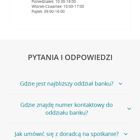
Poniedziałek: 10:30-18:00
Wtorek-Czwartek: 10:00-17:00
Piątek: 09:00-16:00
PYTANIA I ODPOWIEDZI
Gdzie jest najbliższy oddział banku?
Jeśli szukasz oddziału naszego banku, zapraszamy na
Gdzie znajdę numer kontaktowy do
stronę
Placówki i bankomaty
, na której znajduje się
oddziału banku?
wygodna wyszukiwarka.
Alternatywnie, możesz skorzystać z pełnej
listy naszych
oddziałów
.
Bank Credit Agricole nie udostępnia ogólnego numeru
Jak umówić się z doradcą na spotkanie?
telefonu do placówki bankowej.