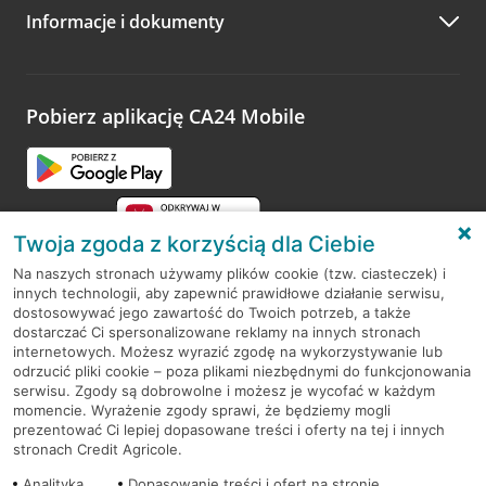
Informacje i dokumenty
Zachęcamy do podzielenia się z nami opinią o wizycie.
Wystarczy przejść na stronę
Oceń wizytę
, wyszukać
odwiedzoną placówkę i wypełnić formularz w ramach
platformy Profil Firmy w Google. Dziękujemy za wszystkie
opinie.
Pobierz aplikację CA24 Mobile
Przejdź do pytania
Twoja zgoda z korzyścią dla Ciebie
Na naszych stronach używamy plików cookie (tzw. ciasteczek) i
innych technologii, aby zapewnić prawidłowe działanie serwisu,
RODO
dostosowywać jego zawartość do Twoich potrzeb, a także
dostarczać Ci spersonalizowane reklamy na innych stronach
Regulamin serwisu
internetowych. Możesz wyrazić zgodę na wykorzystywanie lub
odrzucić pliki cookie – poza plikami niezbędnymi do funkcjonowania
Mapa serwisu
serwisu. Zgody są dobrowolne i możesz je wycofać w każdym
momencie. Wyrażenie zgody sprawi, że będziemy mogli
Polityka
Cookies
prezentować Ci lepiej dopasowane treści i oferty na tej i innych
stronach Credit Agricole.
Polityka prywatności
Analityka
Dopasowanie treści i ofert na stronie