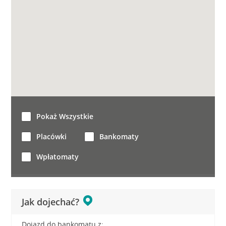
Pokaż Wszystkie
Placówki
Bankomaty
Wpłatomaty
Jak dojechać?
Dojazd do bankomatu z: