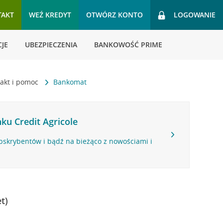
TAKT
WEŹ KREDYT
OTWÓRZ KONTO
LOGOWANIE
JE
UBEZPIECZENIA
BANKOWOŚĆ PRIME
akt i pomoc
Bankomat
ku Credit Agricole
bskrybentów i bądź na bieżąco z nowościami i
t)