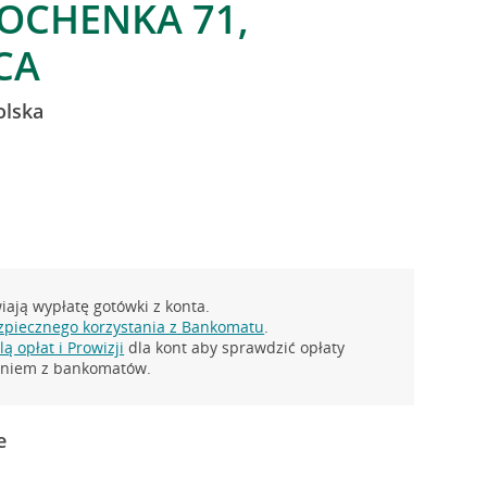
BOCHENKA 71,
CA
olska
ają wypłatę gotówki z konta.
zpiecznego korzystania z Bankomatu
.
ą opłat i Prowizji
dla kont aby sprawdzić opłaty
taniem z bankomatów.
e