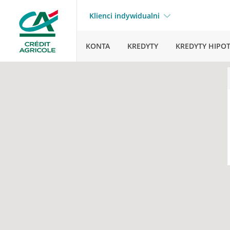
Klienci indywidualni
KONTA
KREDYTY
KREDYTY HIPO