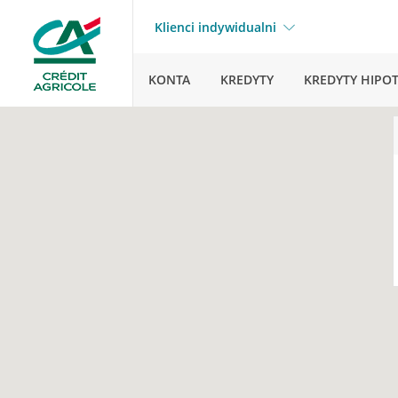
Klienci indywidualni
KONTA
KREDYTY
KREDYTY HIPO