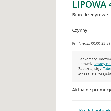
LIPOWA 
Biuro kredytowe
Czynny:
Pn.-Niedz.: 00:00-23:59
Bankomaty umożliwi
Sprawdź
zasady be
Zapoznaj się z
Tabel
związane z korzys
Aktualne promocj
Kredyt gotówk