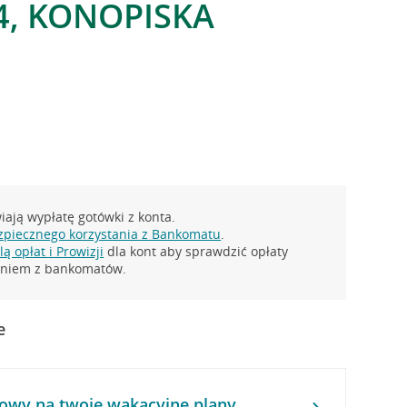
4, KONOPISKA
ają wypłatę gotówki z konta.
zpiecznego korzystania z Bankomatu
.
ą opłat i Prowizji
dla kont aby sprawdzić opłaty
taniem z bankomatów.
e
owy na twoje wakacyjne plany