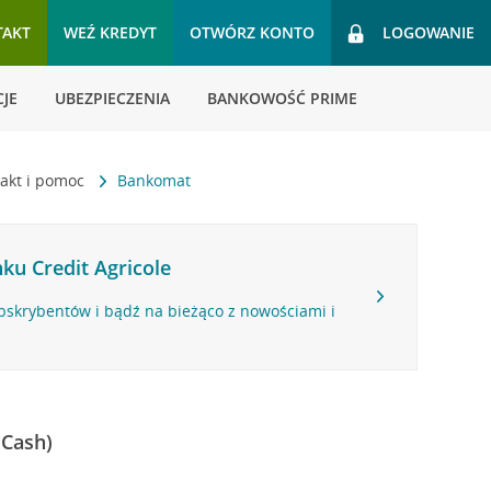
TAKT
WEŹ KREDYT
OTWÓRZ KONTO
LOGOWANIE
JE
UBEZPIECZENIA
BANKOWOŚĆ PRIME
akt i pomoc
Bankomat
ku Credit Agricole
bskrybentów i bądź na bieżąco z nowościami i
 Cash)