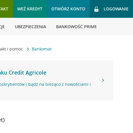
TAKT
WEŹ KREDYT
OTWÓRZ KONTO
LOGOWANIE
JE
UBEZPIECZENIA
BANKOWOŚĆ PRIME
akt i pomoc
Bankomat
ku Credit Agricole
bskrybentów i bądź na bieżąco z nowościami i
t)