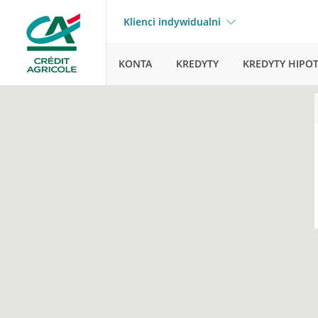
Klienci indywidualni
KONTA
KREDYTY
KREDYTY HIPO