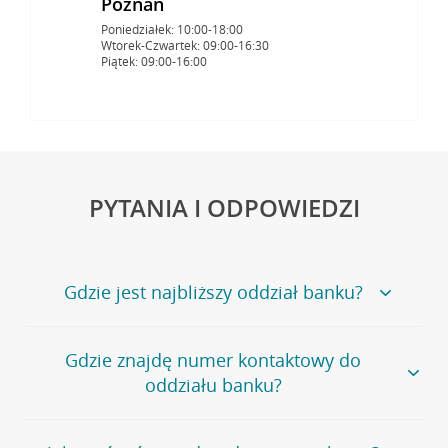
Poznań
Poniedziałek: 10:00-18:00
Wtorek-Czwartek: 09:00-16:30
Piątek: 09:00-16:00
PYTANIA I ODPOWIEDZI
Gdzie jest najbliższy oddział banku?
Jeśli szukasz oddziału naszego banku, zapraszamy na
Gdzie znajdę numer kontaktowy do
stronę
Placówki i bankomaty
, na której znajduje się
oddziału banku?
wygodna wyszukiwarka.
Alternatywnie, możesz skorzystać z pełnej
listy naszych
oddziałów
.
Bank Credit Agricole nie udostępnia ogólnego numeru