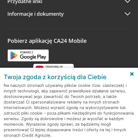
Przydatne linki
A po wizycie…
Informacje i dokumenty
Zachęcamy do podzielenia się z nami opinią o wizycie.
Wystarczy przejść na stronę
Oceń wizytę
, wyszukać
odwiedzoną placówkę i wypełnić formularz w ramach
platformy Profil Firmy w Google. Dziękujemy za wszystkie
opinie.
Pobierz aplikację CA24 Mobile
Przejdź do pytania
Twoja zgoda z korzyścią dla Ciebie
Na naszych stronach używamy plików cookie (tzw. ciasteczek) i
innych technologii, aby zapewnić prawidłowe działanie serwisu,
RODO
dostosowywać jego zawartość do Twoich potrzeb, a także
dostarczać Ci spersonalizowane reklamy na innych stronach
Regulamin serwisu
internetowych. Możesz wyrazić zgodę na wykorzystywanie lub
odrzucić pliki cookie – poza plikami niezbędnymi do funkcjonowania
Mapa serwisu
serwisu. Zgody są dobrowolne i możesz je wycofać w każdym
momencie. Wyrażenie zgody sprawi, że będziemy mogli
Polityka
Cookies
prezentować Ci lepiej dopasowane treści i oferty na tej i innych
stronach Credit Agricole.