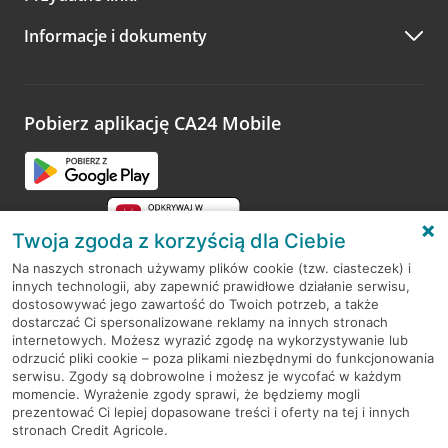
A po wizycie…
Informacje i dokumenty
Zachęcamy do podzielenia się z nami opinią o wizycie.
Wystarczy przejść na stronę
Oceń wizytę
, wyszukać
odwiedzoną placówkę i wypełnić formularz w ramach
platformy Profil Firmy w Google. Dziękujemy za wszystkie
opinie.
Pobierz aplikację CA24 Mobile
Przejdź do pytania
Twoja zgoda z korzyścią dla Ciebie
Na naszych stronach używamy plików cookie (tzw. ciasteczek) i
innych technologii, aby zapewnić prawidłowe działanie serwisu,
RODO
dostosowywać jego zawartość do Twoich potrzeb, a także
dostarczać Ci spersonalizowane reklamy na innych stronach
Regulamin serwisu
internetowych. Możesz wyrazić zgodę na wykorzystywanie lub
odrzucić pliki cookie – poza plikami niezbędnymi do funkcjonowania
Mapa serwisu
serwisu. Zgody są dobrowolne i możesz je wycofać w każdym
momencie. Wyrażenie zgody sprawi, że będziemy mogli
Polityka
Cookies
prezentować Ci lepiej dopasowane treści i oferty na tej i innych
stronach Credit Agricole.