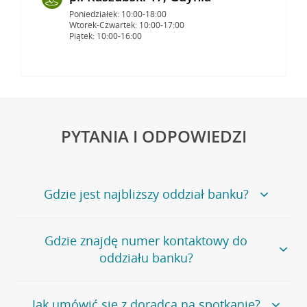
Poniedziałek: 10:00-18:00
Wtorek-Czwartek: 10:00-17:00
Piątek: 10:00-16:00
PYTANIA I ODPOWIEDZI
Gdzie jest najbliższy oddział banku?
Jeśli szukasz oddziału naszego banku, zapraszamy na
Gdzie znajdę numer kontaktowy do
stronę
Placówki i bankomaty
, na której znajduje się
oddziału banku?
wygodna wyszukiwarka.
Alternatywnie, możesz skorzystać z pełnej
listy naszych
oddziałów
.
Bank Credit Agricole nie udostępnia ogólnego numeru
Jak umówić się z doradcą na spotkanie?