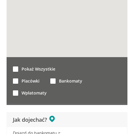
Pokaż Wszystkie
Placówki
Bankomaty
Wpłatomaty
Jak dojechać?
Dojazd do bankomatu z: