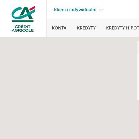
Klienci indywidualni
KONTA
KREDYTY
KREDYTY HIPO