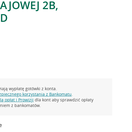
RAJOWEJ 2B,
RD
ają wypłatę gotówki z konta.
zpiecznego korzystania z Bankomatu
.
ą opłat i Prowizji
dla kont aby sprawdzić opłaty
taniem z bankomatów.
e