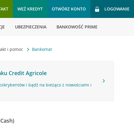
TAKT
WEŹ KREDYT
OTWÓRZ KONTO
LOGOWANIE
JE
UBEZPIECZENIA
BANKOWOŚĆ PRIME
akt i pomoc
Bankomat
ku Credit Agricole
bskrybentów i bądź na bieżąco z nowościami i
 Cash)