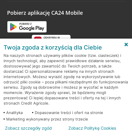
platformy Profil Firmy w Google. Dziękujemy za wszystkie
opinie.
Pobierz aplikację CA24 Mobile
Przejdź do pytania
Twoja zgoda z korzyścią dla Ciebie
Na naszych stronach używamy plików cookie (tzw. ciasteczek) i
innych technologii, aby zapewnić prawidłowe działanie serwisu,
RODO
dostosowywać jego zawartość do Twoich potrzeb, a także
dostarczać Ci spersonalizowane reklamy na innych stronach
Regulamin serwisu
internetowych. Możesz wyrazić zgodę na wykorzystywanie lub
odrzucić pliki cookie – poza plikami niezbędnymi do funkcjonowania
Mapa serwisu
serwisu. Zgody są dobrowolne i możesz je wycofać w każdym
momencie. Wyrażenie zgody sprawi, że będziemy mogli
Polityka
Cookies
prezentować Ci lepiej dopasowane treści i oferty na tej i innych
stronach Credit Agricole.
Polityka prywatności
Analityka
Dopasowanie treści i ofert na stronie
Marketing wykonywany przez strony trzecie
Zobacz szczegóły zgód
Zobacz Politykę Cookies
© 2026 Credit Agricole Bank Polska S.A. Wszelkie prawa zastrzeżone