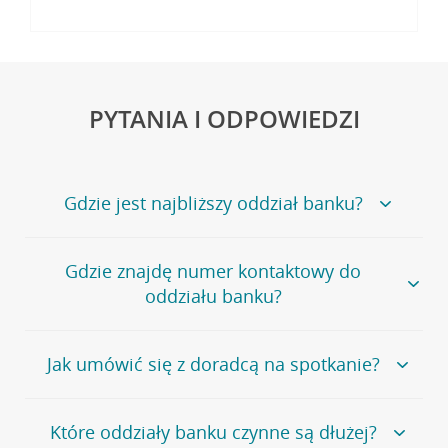
PYTANIA I ODPOWIEDZI
Gdzie jest najbliższy oddział banku?
Jeśli szukasz oddziału naszego banku, zapraszamy na
Gdzie znajdę numer kontaktowy do
stronę
Placówki i bankomaty
, na której znajduje się
oddziału banku?
wygodna wyszukiwarka.
Alternatywnie, możesz skorzystać z pełnej
listy naszych
oddziałów
.
Bank Credit Agricole nie udostępnia ogólnego numeru
Jak umówić się z doradcą na spotkanie?
telefonu do placówki bankowej.
Przejdź do pytania
Polecamy skorzystanie z możliwości wcześniejszego
Jeśli jesteś już
naszym
umówienia się z doradcą w placówce bankowej
.
Które oddziały banku czynne są dłużej?
klientem
możesz
samodzielnie
umówić się na spotkanie z