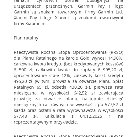
ramach cyfrowych portfeli dostępnych na
urządzeniach przenośnych. Garmin Pay i logo
Garmin są znakami towarowymi firmy Garmin Ltd.
Xiaomi Pay i logo Xiaomi są znakami towarowymi
firmy Xiaomi Inc.
Plan ratalny
Rzeczywista Roczna Stopa Oprocentowania (RRSO)
dla Planu Ratalnego na karcie Gold wynosi 14,90%,
całkowita kwota kredytu (bez kredytowanych kosztów)
6 500 zł, całkowita kwota do zapłaty 6 995,20 zł,
oprocentowanie stałe 12%, całkowity koszt kredytu
495,20 zł (w tym: prowizja za otwarcie Planu Spłat
Ratalnych 65 zł, odsetki 430,20 zł), pierwsza rata
miesięczna w wysokości 642,52 zł zawierająca
prowizję za otwarcie planu, następnie dziesięć
miesięcznych rat równych w wysokości po 577,52 zł
każda oraz ostatnia rata wyrównawcza w wysokości
577,48 zł. Kalkulacja z 04.12.2025 r. na
reprezentatywnym przykładzie.
Rzeczywista Roczna Stopa Oprocentowania (RRSO)