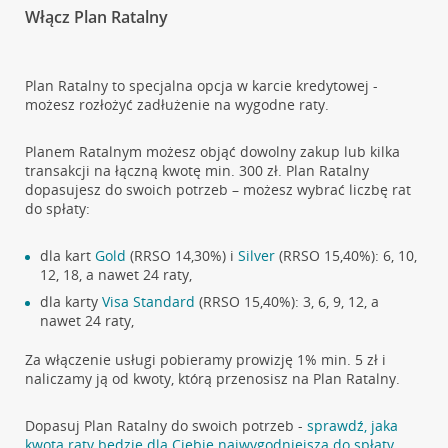
Włącz Plan Ratalny
Plan Ratalny to specjalna opcja w karcie kredytowej -
możesz rozłożyć zadłużenie na wygodne raty.
Planem Ratalnym możesz objąć dowolny zakup lub kilka
transakcji na łączną kwotę min. 300 zł. Plan Ratalny
dopasujesz do swoich potrzeb – możesz wybrać liczbę rat
do spłaty:
dla kart
Gold
(RRSO 14,30%) i
Silver
(RRSO 15,40%): 6, 10,
12, 18, a nawet 24 raty,
dla karty
Visa Standard
(RRSO 15,40%): 3, 6, 9, 12, a
nawet 24 raty,
Za włączenie usługi pobieramy prowizję 1% min. 5 zł i
naliczamy ją od kwoty, którą przenosisz na Plan Ratalny.
Dopasuj Plan Ratalny do swoich potrzeb -
sprawdź, jaka
kwota raty będzie dla Ciebie najwygodniejsza do spłaty
.