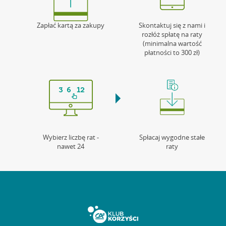
Zapłać kartą za zakupy
Skontaktuj się z nami i
rozłóż spłatę na raty
(minimalna wartość
płatności to 300 zł)
Wybierz liczbę rat -
Spłacaj wygodne stałe
nawet 24
raty