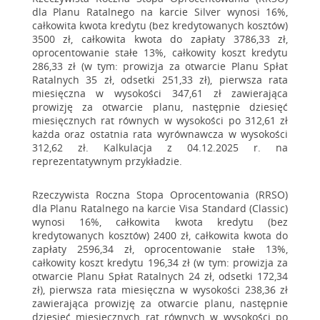
dla Planu Ratalnego na karcie Silver wynosi 16%,
całkowita kwota kredytu (bez kredytowanych kosztów)
3500 zł, całkowita kwota do zapłaty 3786,33 zł,
oprocentowanie stałe 13%, całkowity koszt kredytu
286,33 zł (w tym: prowizja za otwarcie Planu Spłat
Ratalnych 35 zł, odsetki 251,33 zł), pierwsza rata
miesięczna w wysokości 347,61 zł zawierająca
prowizję za otwarcie planu, następnie dziesięć
miesięcznych rat równych w wysokości po 312,61 zł
każda oraz ostatnia rata wyrównawcza w wysokości
312,62 zł. Kalkulacja z 04.12.2025 r. na
reprezentatywnym przykładzie.
Rzeczywista Roczna Stopa Oprocentowania (RRSO)
dla Planu Ratalnego na karcie Visa Standard (Classic)
wynosi 16%, całkowita kwota kredytu (bez
kredytowanych kosztów) 2400 zł, całkowita kwota do
zapłaty 2596,34 zł, oprocentowanie stałe 13%,
całkowity koszt kredytu 196,34 zł (w tym: prowizja za
otwarcie Planu Spłat Ratalnych 24 zł, odsetki 172,34
zł), pierwsza rata miesięczna w wysokości 238,36 zł
zawierająca prowizję za otwarcie planu, następnie
dziesięć miesięcznych rat równych w wysokości po