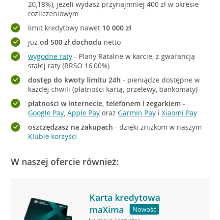
20,18%), jeżeli wydasz przynajmniej 400 zł w okresie
rozliczeniowym
limit kredytowy nawet
10 000 zł
już
od 500 zł dochodu
netto
wygodne raty
- Plany Ratalne w karcie, z gwarancją
stałej raty (RRSO 16,00%)
dostęp do kwoty limitu 24h
- pieniądze dostępne w
każdej chwili (płatności kartą, przelewy, bankomaty)
płatności w internecie, telefonem i zegarkiem
-
Google Pay
,
Apple Pay
oraz
Garmin Pay
i
Xiaomi Pay
oszczędzasz na zakupach
- dzięki zniżkom w naszym
Klubie korzyści
W naszej ofercie również:
Karta kredytowa
maXima
Nowość