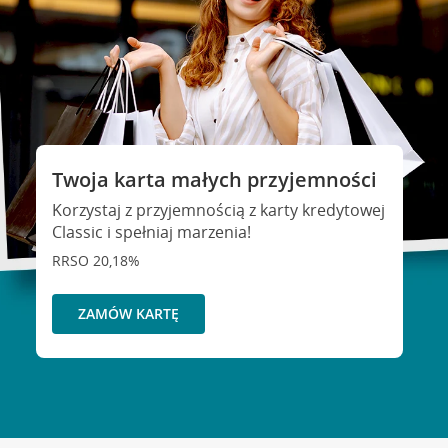
Twoja karta małych przyjemności
Korzystaj z przyjemnością z karty kredytowej
Classic i spełniaj marzenia!
RRSO 20,18%
ZAMÓW KARTĘ