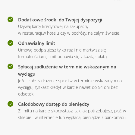
Dodatkowe środki do Twojej dyspozycji
Używaj karty kredytowej na zakupach,
w restauracji,
w hotelu
czy
w podróży
,
na całym
świecie.
Odnawialny limit
Umowę podpisujesz tylko raz
i nie martwisz
się
formalnościami, limit odnawia się
z każdą
spłatą.
Spłacaj zadłużenie w terminie wskazanym na
wyciągu
Jeżeli całe zadłużenie spłacisz w terminie wskazanym na
wyciągu, zyskasz kredyt w karcie nawet do 54 dni bez
odsetek.
Całodobowy dostęp do pieniędzy
Z limitu na karcie skorzystasz, tak jak potrzebujesz, płać w
sklepie
i w internecie
lub wypłacaj pieniądze
z bankomatu
.