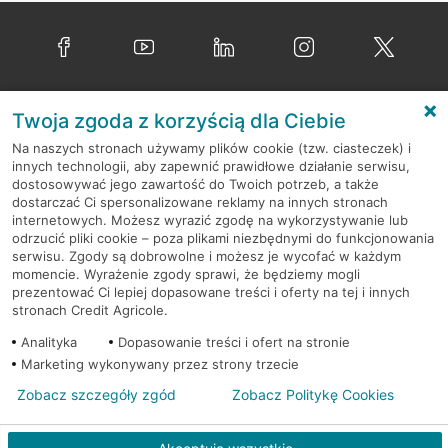
znakiem akceptacji (logo) organizacji płatniczej tożsamym
Przejdź do pytania
ze znakiem akceptacji umieszczonym na karcie. Należy
poinformować sprzedawcę o chęci zapłacenia kartą.
Przejdź do pytania
O nas
Twoja zgoda z korzyścią dla Ciebie
Na naszych stronach używamy plików cookie (tzw. ciasteczek) i
Kontakt i pomoc
innych technologii, aby zapewnić prawidłowe działanie serwisu,
dostosowywać jego zawartość do Twoich potrzeb, a także
Przydatne linki
dostarczać Ci spersonalizowane reklamy na innych stronach
internetowych. Możesz wyrazić zgodę na wykorzystywanie lub
Informacje i dokumenty
odrzucić pliki cookie – poza plikami niezbędnymi do funkcjonowania
serwisu. Zgody są dobrowolne i możesz je wycofać w każdym
momencie. Wyrażenie zgody sprawi, że będziemy mogli
prezentować Ci lepiej dopasowane treści i oferty na tej i innych
stronach Credit Agricole.
Pobierz aplikację CA24 Mobile
Analityka
Dopasowanie treści i ofert na stronie
Marketing wykonywany przez strony trzecie
Zobacz szczegóły zgód
Zobacz Politykę Cookies
Skonta