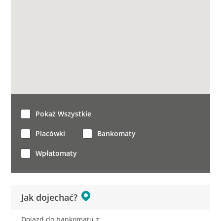
Pokaż Wszystkie
Placówki
Bankomaty
Wpłatomaty
Jak dojechać?
Dojazd do bankomatu z: