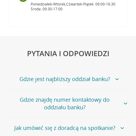
Poniedziałek-Wtorek,Czwartek-Piątek: 09:00-16:30
Środa: 09:30-17:00
PYTANIA I ODPOWIEDZI
Gdzie jest najbliższy oddział banku?
Jeśli szukasz oddziału naszego banku, zapraszamy na
Gdzie znajdę numer kontaktowy do
stronę
Placówki i bankomaty
, na której znajduje się
oddziału banku?
wygodna wyszukiwarka.
Alternatywnie, możesz skorzystać z pełnej
listy naszych
oddziałów
.
Bank Credit Agricole nie udostępnia ogólnego numeru
Jak umówić się z doradcą na spotkanie?
telefonu do placówki bankowej.
Przejdź do pytania