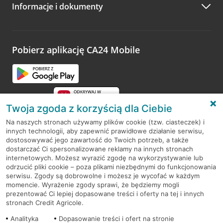
Informacje i dokumenty
Zachęcamy do podzielenia się z nami opinią o wizycie.
Wystarczy przejść na stronę
Oceń wizytę
, wyszukać
odwiedzoną placówkę i wypełnić formularz w ramach
platformy Profil Firmy w Google. Dziękujemy za wszystkie
opinie.
Pobierz aplikację CA24 Mobile
Przejdź do pytania
Twoja zgoda z korzyścią dla Ciebie
Na naszych stronach używamy plików cookie (tzw. ciasteczek) i
innych technologii, aby zapewnić prawidłowe działanie serwisu,
RODO
dostosowywać jego zawartość do Twoich potrzeb, a także
dostarczać Ci spersonalizowane reklamy na innych stronach
Regulamin serwisu
internetowych. Możesz wyrazić zgodę na wykorzystywanie lub
odrzucić pliki cookie – poza plikami niezbędnymi do funkcjonowania
Mapa serwisu
serwisu. Zgody są dobrowolne i możesz je wycofać w każdym
momencie. Wyrażenie zgody sprawi, że będziemy mogli
Polityka
Cookies
prezentować Ci lepiej dopasowane treści i oferty na tej i innych
stronach Credit Agricole.
Polityka prywatności
Analityka
Dopasowanie treści i ofert na stronie