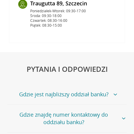
Traugutta 89, Szczecin
Poniedziałek-Wtorek: 09:30-17:00
Środa: 09:30-18:00
Czwartek: 08:30-16:00
Piątek: 08:30-15:00
PYTANIA I ODPOWIEDZI
Gdzie jest najbliższy oddział banku?
Jeśli szukasz oddziału naszego banku, zapraszamy na
Gdzie znajdę numer kontaktowy do
stronę
Placówki i bankomaty
, na której znajduje się
oddziału banku?
wygodna wyszukiwarka.
Alternatywnie, możesz skorzystać z pełnej
listy naszych