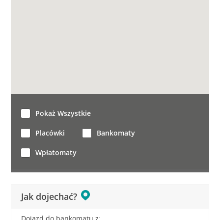
Pokaż Wszystkie
Placówki
Bankomaty
Wpłatomaty
Jak dojechać?
Dojazd do bankomatu z: