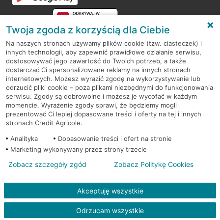
Twoja zgoda z korzyścią dla Ciebie
Na naszych stronach używamy plików cookie (tzw. ciasteczek) i
innych technologii, aby zapewnić prawidłowe działanie serwisu,
RODO
dostosowywać jego zawartość do Twoich potrzeb, a także
dostarczać Ci spersonalizowane reklamy na innych stronach
Regulamin serwisu
internetowych. Możesz wyrazić zgodę na wykorzystywanie lub
odrzucić pliki cookie – poza plikami niezbędnymi do funkcjonowania
Mapa serwisu
serwisu. Zgody są dobrowolne i możesz je wycofać w każdym
momencie. Wyrażenie zgody sprawi, że będziemy mogli
Polityka
Cookies
prezentować Ci lepiej dopasowane treści i oferty na tej i innych
stronach Credit Agricole.
Polityka prywatności
Analityka
Dopasowanie treści i ofert na stronie
Marketing wykonywany przez strony trzecie
Zobacz szczegóły zgód
Zobacz Politykę Cookies
© 2026 Credit Agricole Bank Polska S.A. Wszelkie prawa zastrzeżone
Akceptuję wszystkie
Odrzucam wszystkie