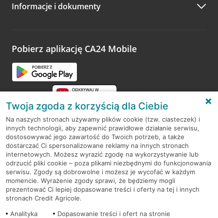
Informacje i dokumenty
Zachęcamy do podzielenia się z nami opinią o wizycie.
Wystarczy przejść na stronę
Oceń wizytę
, wyszukać
odwiedzoną placówkę i wypełnić formularz w ramach
platformy Profil Firmy w Google. Dziękujemy za wszystkie
opinie.
Pobierz aplikację CA24 Mobile
Przejdź do pytania
Twoja zgoda z korzyścią dla Ciebie
Na naszych stronach używamy plików cookie (tzw. ciasteczek) i
innych technologii, aby zapewnić prawidłowe działanie serwisu,
RODO
dostosowywać jego zawartość do Twoich potrzeb, a także
dostarczać Ci spersonalizowane reklamy na innych stronach
Regulamin serwisu
internetowych. Możesz wyrazić zgodę na wykorzystywanie lub
odrzucić pliki cookie – poza plikami niezbędnymi do funkcjonowania
Mapa serwisu
serwisu. Zgody są dobrowolne i możesz je wycofać w każdym
momencie. Wyrażenie zgody sprawi, że będziemy mogli
Polityka
Cookies
prezentować Ci lepiej dopasowane treści i oferty na tej i innych
stronach Credit Agricole.
Polityka prywatności
Analityka
Dopasowanie treści i ofert na stronie