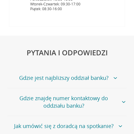
Wtorek-Czwartek: 09:30-17:00
Piątek: 08:30-16:00
PYTANIA I ODPOWIEDZI
Gdzie jest najbliższy oddział banku?
Jeśli szukasz oddziału naszego banku, zapraszamy na
Gdzie znajdę numer kontaktowy do
stronę
Placówki i bankomaty
, na której znajduje się
oddziału banku?
wygodna wyszukiwarka.
Alternatywnie, możesz skorzystać z pełnej
listy naszych
oddziałów
.
Bank Credit Agricole nie udostępnia ogólnego numeru
Jak umówić się z doradcą na spotkanie?
telefonu do placówki bankowej.
Przejdź do pytania