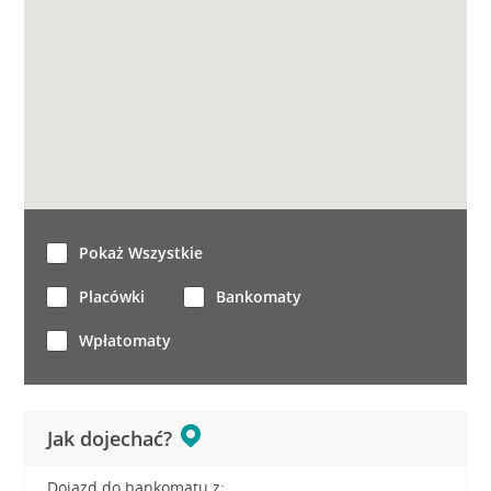
Pokaż Wszystkie
Placówki
Bankomaty
Wpłatomaty
Jak dojechać?
Dojazd do bankomatu z: