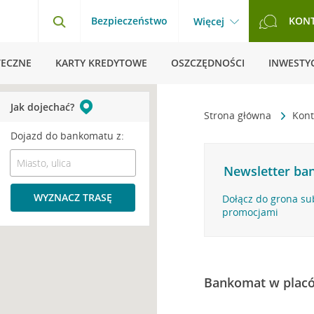
Bezpieczeństwo
KON
Więcej
TECZNE
KARTY KREDYTOWE
OSZCZĘDNOŚCI
INWESTYC
Jak dojechać?
Strona główna
Kont
Dojazd do bankomatu z:
Newsletter ban
WYZNACZ TRASĘ
Dołącz do grona su
promocjami
Bankomat w plac