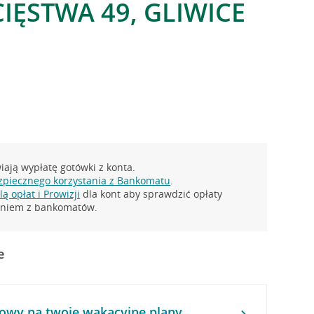
IĘSTWA 49, GLIWICE
ają wypłatę gotówki z konta.
zpiecznego korzystania z Bankomatu
.
ą opłat i Prowizji
dla kont aby sprawdzić opłaty
taniem z bankomatów.
e
owy na twoje wakacyjne plany