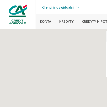
Klienci indywidualni
KONTA
KREDYTY
KREDYTY HIPO