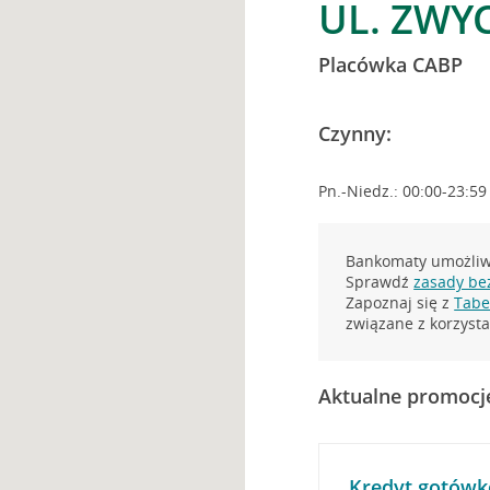
UL. ZWYC
Placówka CABP
Czynny:
Pn.-Niedz.: 00:00-23:59
Bankomaty umożliwi
Sprawdź
zasady be
Zapoznaj się z
Tabel
związane z korzys
Aktualne promocj
Kredyt gotówk