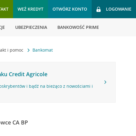
TAKT
WEŹ KREDYT
OTWÓRZ KONTO
LOGOWANIE
JE
UBEZPIECZENIA
BANKOWOŚĆ PRIME
akt i pomoc
Bankomat
ku Credit Agricole
bskrybentów i bądź na bieżąco z nowościami i
ówce CA BP