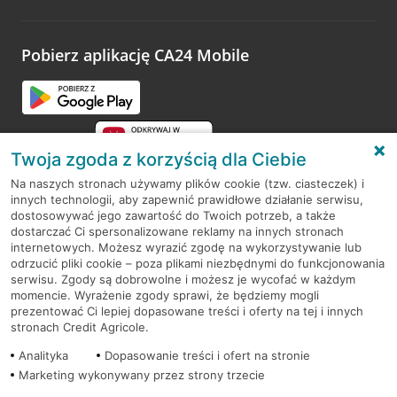
odwiedzoną placówkę i wypełnić formularz w ramach
platformy Profil Firmy w Google. Dziękujemy za wszystkie
opinie.
Pobierz aplikację CA24 Mobile
Przejdź do pytania
Twoja zgoda z korzyścią dla Ciebie
Na naszych stronach używamy plików cookie (tzw. ciasteczek) i
innych technologii, aby zapewnić prawidłowe działanie serwisu,
RODO
dostosowywać jego zawartość do Twoich potrzeb, a także
dostarczać Ci spersonalizowane reklamy na innych stronach
Regulamin serwisu
internetowych. Możesz wyrazić zgodę na wykorzystywanie lub
odrzucić pliki cookie – poza plikami niezbędnymi do funkcjonowania
Mapa serwisu
serwisu. Zgody są dobrowolne i możesz je wycofać w każdym
momencie. Wyrażenie zgody sprawi, że będziemy mogli
Polityka
Cookies
prezentować Ci lepiej dopasowane treści i oferty na tej i innych
stronach Credit Agricole.
Polityka prywatności
Analityka
Dopasowanie treści i ofert na stronie
Marketing wykonywany przez strony trzecie