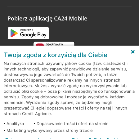
odwiedzoną placówkę i wypełnić formularz w ramach
platformy Profil Firmy w Google. Dziękujemy za wszystkie
opinie.
Pobierz aplikację CA24 Mobile
Przejdź do pytania
Twoja zgoda z korzyścią dla Ciebie
Na naszych stronach używamy plików cookie (tzw. ciasteczek) i
innych technologii, aby zapewnić prawidłowe działanie serwisu,
RODO
dostosowywać jego zawartość do Twoich potrzeb, a także
dostarczać Ci spersonalizowane reklamy na innych stronach
Regulamin serwisu
internetowych. Możesz wyrazić zgodę na wykorzystywanie lub
odrzucić pliki cookie – poza plikami niezbędnymi do funkcjonowania
Mapa serwisu
serwisu. Zgody są dobrowolne i możesz je wycofać w każdym
momencie. Wyrażenie zgody sprawi, że będziemy mogli
Polityka
Cookies
prezentować Ci lepiej dopasowane treści i oferty na tej i innych
stronach Credit Agricole.
Polityka prywatności
Analityka
Dopasowanie treści i ofert na stronie
Marketing wykonywany przez strony trzecie