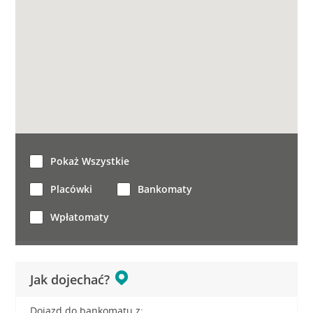
Pokaż Wszystkie
Placówki
Bankomaty
Wpłatomaty
Jak dojechać?
Dojazd do bankomatu z: