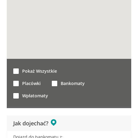
Pokaż Wszystkie
Placówki
Bankomaty
Wpłatomaty
Jak dojechać?
Dojazd do bankomatu z: