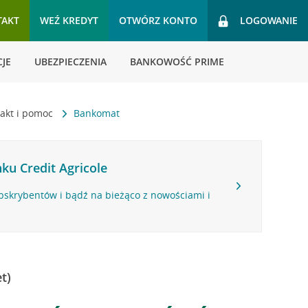
TAKT
WEŹ KREDYT
OTWÓRZ KONTO
LOGOWANIE
JE
UBEZPIECZENIA
BANKOWOŚĆ PRIME
akt i pomoc
Bankomat
ku Credit Agricole
bskrybentów i bądź na bieżąco z nowościami i
t)