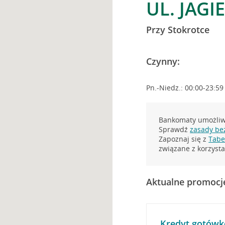
UL. JAGI
Przy Stokrotce
Czynny:
Pn.-Niedz.: 00:00-23:59
Bankomaty umożliwi
Sprawdź
zasady be
Zapoznaj się z
Tabel
związane z korzys
Aktualne promocj
Kredyt gotówk