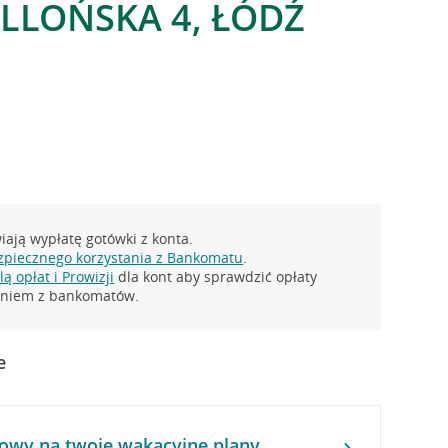
ELLOŃSKA 4, ŁÓDŹ
ają wypłatę gotówki z konta.
zpiecznego korzystania z Bankomatu
.
ą opłat i Prowizji
dla kont aby sprawdzić opłaty
taniem z bankomatów.
e
owy na twoje wakacyjne plany