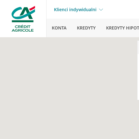
Klienci indywidualni
KONTA
KREDYTY
KREDYTY HIPO