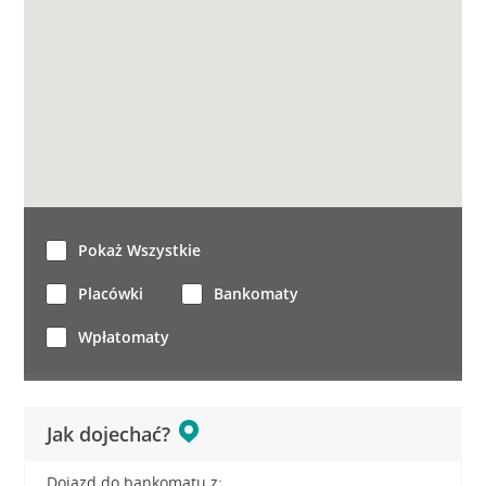
Pokaż Wszystkie
Placówki
Bankomaty
Wpłatomaty
Jak dojechać?
Dojazd do bankomatu z: