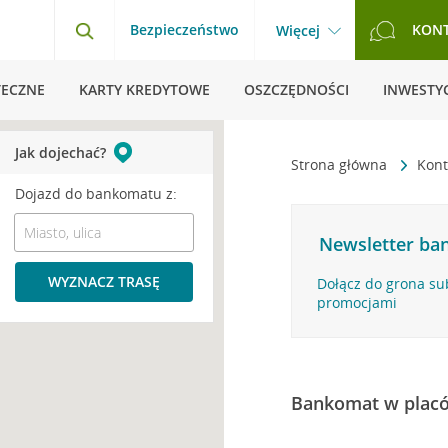
Bezpieczeństwo
KON
Więcej
TECZNE
KARTY KREDYTOWE
OSZCZĘDNOŚCI
INWESTYC
Jak dojechać?
Strona główna
Kont
Dojazd do bankomatu z:
Newsletter ban
WYZNACZ TRASĘ
Dołącz do grona su
promocjami
Bankomat w plac