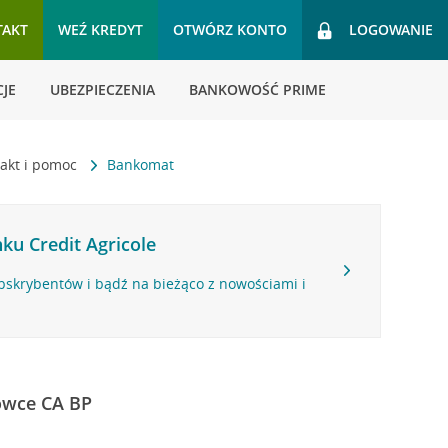
TAKT
WEŹ KREDYT
OTWÓRZ KONTO
LOGOWANIE
JE
UBEZPIECZENIA
BANKOWOŚĆ PRIME
akt i pomoc
Bankomat
ku Credit Agricole
bskrybentów i bądź na bieżąco z nowościami i
ówce CA BP