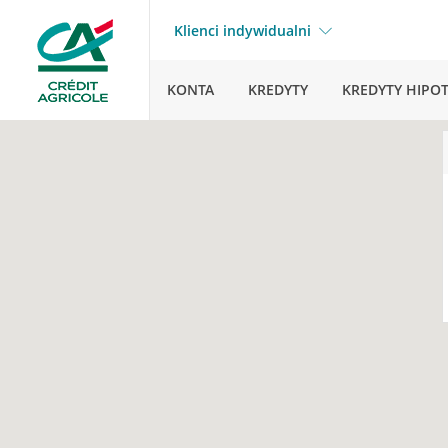
Klienci indywidualni
KONTA
KREDYTY
KREDYTY HIPO