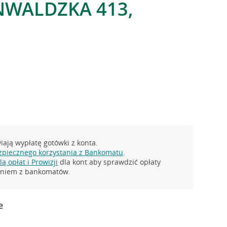
NWALDZKA 413,
ają wypłatę gotówki z konta.
zpiecznego korzystania z Bankomatu
.
ą opłat i Prowizji
dla kont aby sprawdzić opłaty
taniem z bankomatów.
e