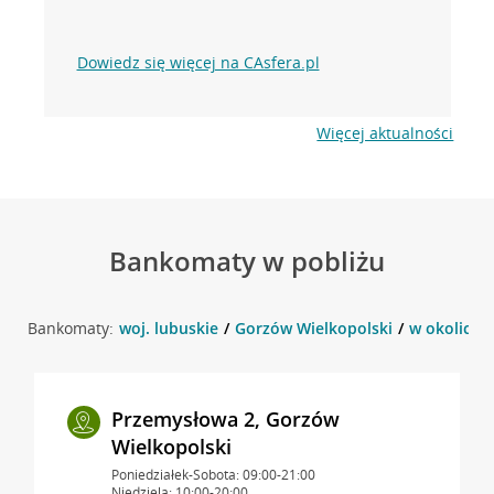
Dowiedz się więcej na CAsfera.pl
Więcej aktualności
Bankomaty w pobliżu
Bankomaty:
woj. lubuskie
Gorzów Wielkopolski
w okolicy 
Przemysłowa 2, Gorzów
Wielkopolski
Poniedziałek-Sobota: 09:00-21:00
Niedziela: 10:00-20:00