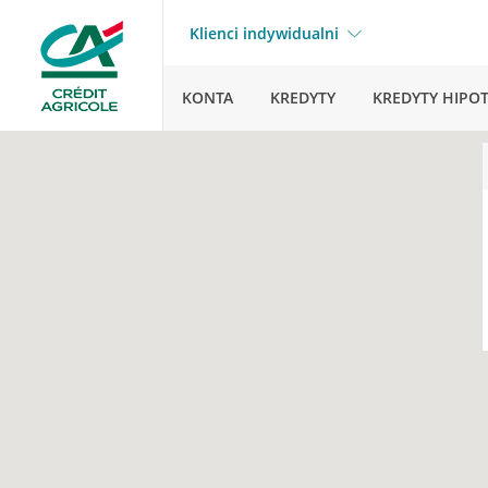
Klienci indywidualni
KONTA
KREDYTY
KREDYTY HIPO