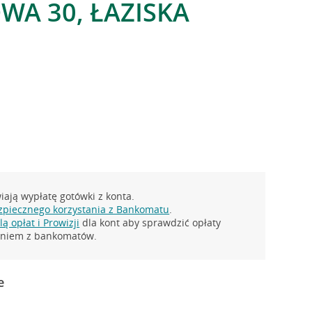
A 30, ŁAZISKA
ają wypłatę gotówki z konta.
zpiecznego korzystania z Bankomatu
.
ą opłat i Prowizji
dla kont aby sprawdzić opłaty
taniem z bankomatów.
e