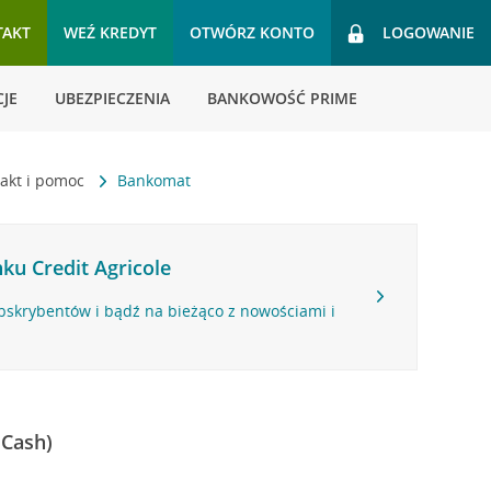
TAKT
WEŹ KREDYT
OTWÓRZ KONTO
LOGOWANIE
JE
UBEZPIECZENIA
BANKOWOŚĆ PRIME
akt i pomoc
Bankomat
ku Credit Agricole
bskrybentów i bądź na bieżąco z nowościami i
 Cash)