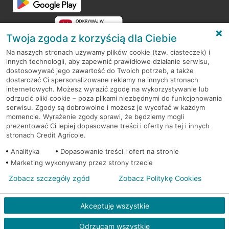
Twoja zgoda z korzyścią dla Ciebie
Na naszych stronach używamy plików cookie (tzw. ciasteczek) i
innych technologii, aby zapewnić prawidłowe działanie serwisu,
RODO
dostosowywać jego zawartość do Twoich potrzeb, a także
dostarczać Ci spersonalizowane reklamy na innych stronach
Regulamin serwisu
internetowych. Możesz wyrazić zgodę na wykorzystywanie lub
odrzucić pliki cookie – poza plikami niezbędnymi do funkcjonowania
Mapa serwisu
serwisu. Zgody są dobrowolne i możesz je wycofać w każdym
momencie. Wyrażenie zgody sprawi, że będziemy mogli
Polityka
Cookies
prezentować Ci lepiej dopasowane treści i oferty na tej i innych
stronach Credit Agricole.
Polityka prywatności
Analityka
Dopasowanie treści i ofert na stronie
Marketing wykonywany przez strony trzecie
Zobacz szczegóły zgód
Zobacz Politykę Cookies
© 2026 Credit Agricole Bank Polska S.A. Wszelkie prawa zastrzeżone
Akceptuję wszystkie
Odrzucam wszystkie