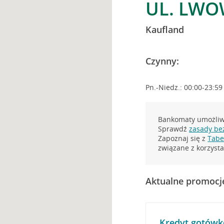
UL. LWO
Kaufland
Czynny:
Pn.-Niedz.: 00:00-23:59
Bankomaty umożliwi
Sprawdź
zasady be
Zapoznaj się z
Tabel
związane z korzys
Aktualne promocj
Kredyt gotówk