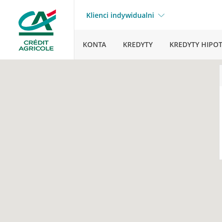
Klienci indywidualni
KONTA
KREDYTY
KREDYTY HIPO