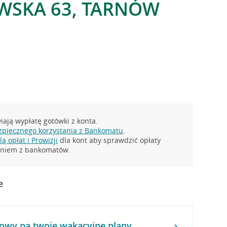
WSKA 63, TARNÓW
ają wypłatę gotówki z konta.
zpiecznego korzystania z Bankomatu
.
ą opłat i Prowizji
dla kont aby sprawdzić opłaty
taniem z bankomatów.
e
owy na twoje wakacyjne plany