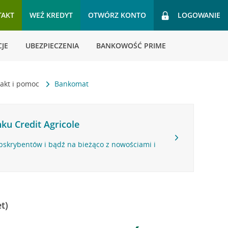
TAKT
WEŹ KREDYT
OTWÓRZ KONTO
LOGOWANIE
JE
UBEZPIECZENIA
BANKOWOŚĆ PRIME
akt i pomoc
Bankomat
ku Credit Agricole
bskrybentów i bądź na bieżąco z nowościami i
t)