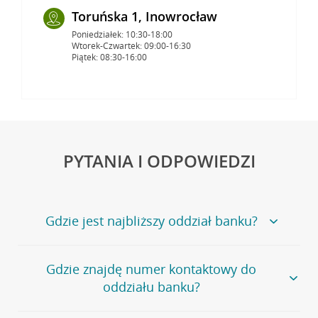
Toruńska 1, Inowrocław
Poniedziałek: 10:30-18:00
Wtorek-Czwartek: 09:00-16:30
Piątek: 08:30-16:00
PYTANIA I ODPOWIEDZI
Gdzie jest najbliższy oddział banku?
Jeśli szukasz oddziału naszego banku, zapraszamy na
Gdzie znajdę numer kontaktowy do
stronę
Placówki i bankomaty
, na której znajduje się
oddziału banku?
wygodna wyszukiwarka.
Alternatywnie, możesz skorzystać z pełnej
listy naszych