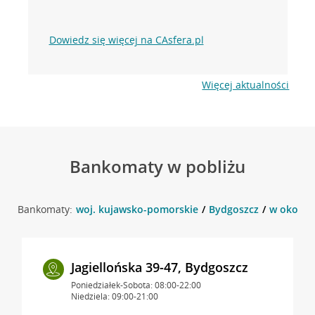
Dowiedz się więcej na CAsfera.pl
Więcej aktualności
Bankomaty w pobliżu
Bankomaty:
woj. kujawsko-pomorskie
Bydgoszcz
w okolicy
Jagiellońska 39-47, Bydgoszcz
Poniedziałek-Sobota: 08:00-22:00
Niedziela: 09:00-21:00