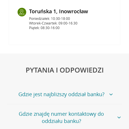
Toruńska 1, Inowrocław
Poniedziałek: 10:30-18:00
Wtorek-Czwartek: 09:00-16:30
Piątek: 08:30-16:00
PYTANIA I ODPOWIEDZI
Gdzie jest najbliższy oddział banku?
Jeśli szukasz oddziału naszego banku, zapraszamy na
Gdzie znajdę numer kontaktowy do
stronę
Placówki i bankomaty
, na której znajduje się
oddziału banku?
wygodna wyszukiwarka.