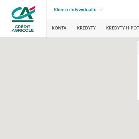
Klienci indywidualni
KONTA
KREDYTY
KREDYTY HIPO