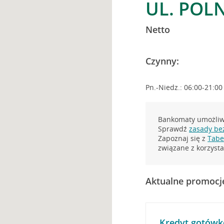
UL. POL
Netto
Czynny:
Pn.-Niedz.: 06:00-21:00
Bankomaty umożliwi
Sprawdź
zasady be
Zapoznaj się z
Tabel
związane z korzys
Aktualne promocj
Kredyt gotówk