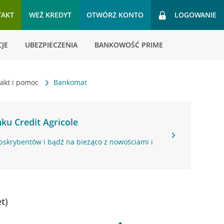
TAKT
WEŹ KREDYT
OTWÓRZ KONTO
LOGOWANIE
JE
UBEZPIECZENIA
BANKOWOŚĆ PRIME
akt i pomoc
Bankomat
ku Credit Agricole
bskrybentów i bądź na bieżąco z nowościami i
t)