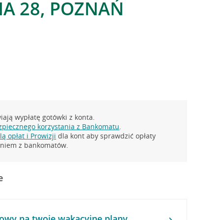
NA 28, POZNAŃ
ają wypłatę gotówki z konta.
zpiecznego korzystania z Bankomatu
.
ą opłat i Prowizji
dla kont aby sprawdzić opłaty
taniem z bankomatów.
e
owy na twoje wakacyjne plany