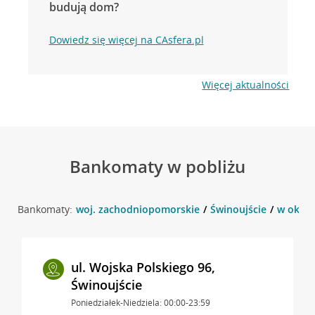
budują dom?
Dowiedz się więcej na CAsfera.pl
Więcej aktualności
Bankomaty w pobliżu
Bankomaty:
woj. zachodniopomorskie
Świnoujście
w okoli
ul. Wojska Polskiego 96,
Świnoujście
Poniedziałek-Niedziela: 00:00-23:59