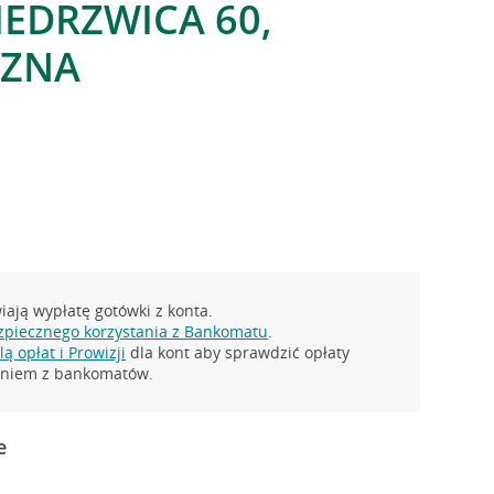
EDRZWICA 60,
CZNA
ają wypłatę gotówki z konta.
zpiecznego korzystania z Bankomatu
.
ą opłat i Prowizji
dla kont aby sprawdzić opłaty
taniem z bankomatów.
e