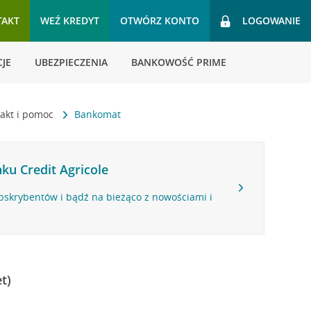
TAKT
WEŹ KREDYT
OTWÓRZ KONTO
LOGOWANIE
JE
UBEZPIECZENIA
BANKOWOŚĆ PRIME
akt i pomoc
Bankomat
ku Credit Agricole
bskrybentów i bądź na bieżąco z nowościami i
t)