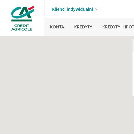
Klienci indywidualni
KONTA
KREDYTY
KREDYTY HIPO