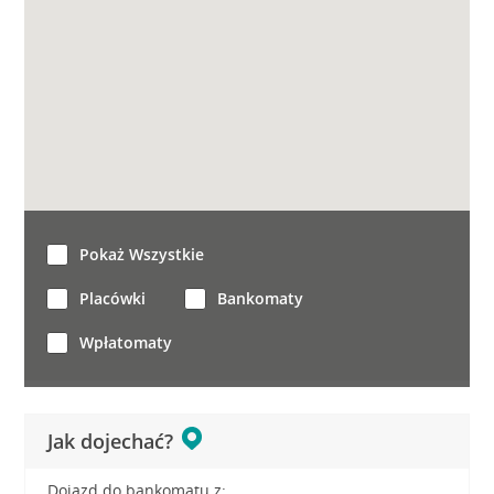
Pokaż Wszystkie
Placówki
Bankomaty
Wpłatomaty
Jak dojechać?
Dojazd do bankomatu z: