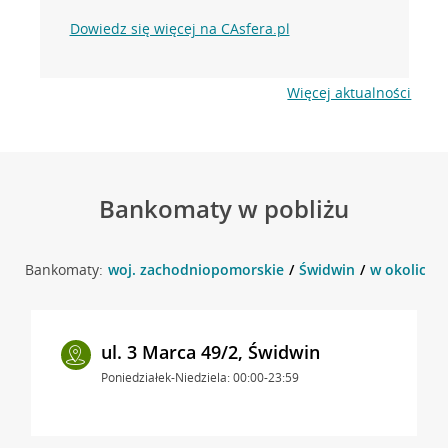
Dowiedz się więcej na CAsfera.pl
Więcej aktualności
Bankomaty w pobliżu
Bankomaty:
woj. zachodniopomorskie
Świdwin
w okolicy u
ul. 3 Marca 49/2, Świdwin
Poniedziałek-Niedziela: 00:00-23:59