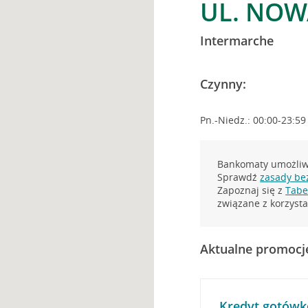
UL. NOW
Intermarche
Czynny:
Pn.-Niedz.: 00:00-23:59
Bankomaty umożliwi
Sprawdź
zasady be
Zapoznaj się z
Tabel
związane z korzys
Aktualne promocj
Kredyt gotówk