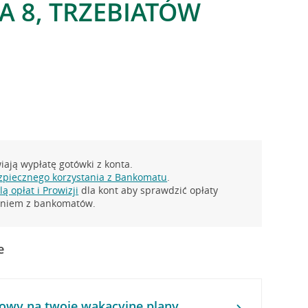
A 8, TRZEBIATÓW
ają wypłatę gotówki z konta.
zpiecznego korzystania z Bankomatu
.
ą opłat i Prowizji
dla kont aby sprawdzić opłaty
taniem z bankomatów.
e
owy na twoje wakacyjne plany