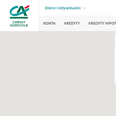
Klienci indywidualni
KONTA
KREDYTY
KREDYTY HIPO