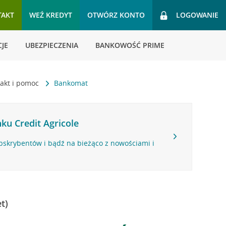
TAKT
WEŹ KREDYT
OTWÓRZ KONTO
LOGOWANIE
JE
UBEZPIECZENIA
BANKOWOŚĆ PRIME
akt i pomoc
Bankomat
ku Credit Agricole
bskrybentów i bądź na bieżąco z nowościami i
t)