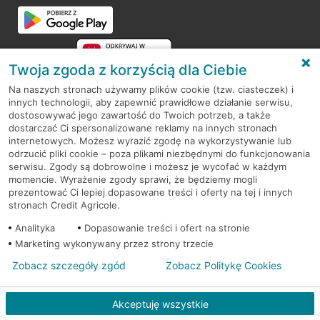
Przejdź do pytania
Twoja zgoda z korzyścią dla Ciebie
Na naszych stronach używamy plików cookie (tzw. ciasteczek) i
innych technologii, aby zapewnić prawidłowe działanie serwisu,
RODO
dostosowywać jego zawartość do Twoich potrzeb, a także
dostarczać Ci spersonalizowane reklamy na innych stronach
Regulamin serwisu
internetowych. Możesz wyrazić zgodę na wykorzystywanie lub
odrzucić pliki cookie – poza plikami niezbędnymi do funkcjonowania
Mapa serwisu
serwisu. Zgody są dobrowolne i możesz je wycofać w każdym
momencie. Wyrażenie zgody sprawi, że będziemy mogli
Polityka
Cookies
prezentować Ci lepiej dopasowane treści i oferty na tej i innych
stronach Credit Agricole.
Polityka prywatności
Analityka
Dopasowanie treści i ofert na stronie
Marketing wykonywany przez strony trzecie
Zobacz szczegóły zgód
Zobacz Politykę Cookies
© 2026 Credit Agricole Bank Polska S.A. Wszelkie prawa zastrzeżone
Akceptuję wszystkie