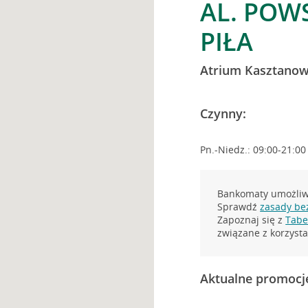
AL. POW
PIŁA
Atrium Kasztano
Czynny:
Pn.-Niedz.: 09:00-21:00
Bankomaty umożliwi
Sprawdź
zasady be
Zapoznaj się z
Tabel
związane z korzys
Aktualne promocj