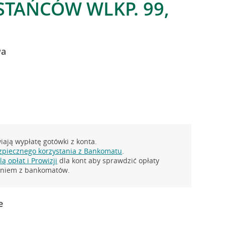
STAŃCÓW WLKP. 99,
wa
ają wypłatę gotówki z konta.
zpiecznego korzystania z Bankomatu
.
ą opłat i Prowizji
dla kont aby sprawdzić opłaty
taniem z bankomatów.
e