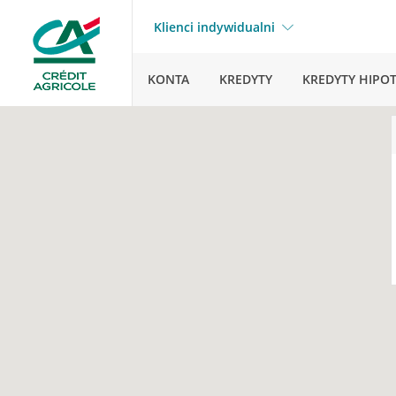
Klienci indywidualni
KONTA
KREDYTY
KREDYTY HIPO