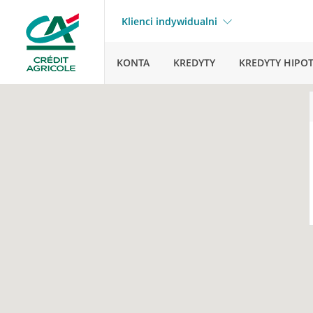
Klienci indywidualni
KONTA
KREDYTY
KREDYTY HIPO