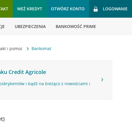
TAKT
WEŹ KREDYT
OTWÓRZ KONTO
LOGOWANIE
JE
UBEZPIECZENIA
BANKOWOŚĆ PRIME
akt i pomoc
Bankomat
ku Credit Agricole
bskrybentów i bądź na bieżąco z nowościami i
t)