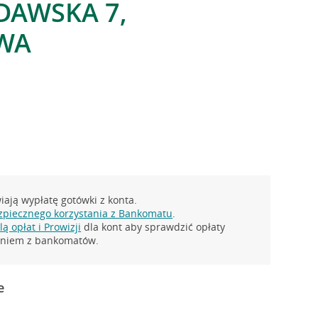
DAWSKA 7,
WA
ają wypłatę gotówki z konta.
zpiecznego korzystania z Bankomatu
.
ą opłat i Prowizji
dla kont aby sprawdzić opłaty
taniem z bankomatów.
e