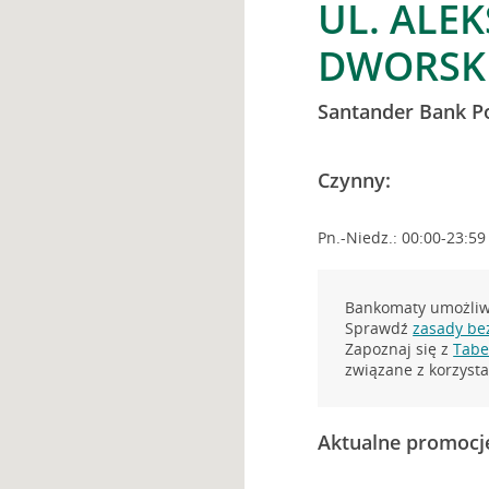
UL. ALE
DWORSKI
Santander Bank P
Czynny:
Pn.-Niedz.: 00:00-23:59
Bankomaty umożliwi
Sprawdź
zasady be
Zapoznaj się z
Tabel
związane z korzys
Aktualne promocj