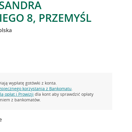
KSANDRA
EGO 8, PRZEMYŚL
olska
ają wypłatę gotówki z konta.
zpiecznego korzystania z Bankomatu
.
ą opłat i Prowizji
dla kont aby sprawdzić opłaty
taniem z bankomatów.
e