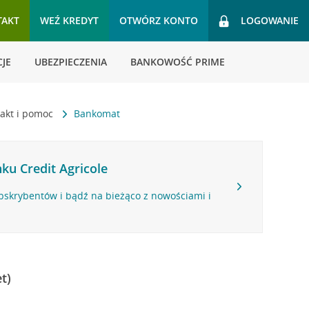
TAKT
WEŹ KREDYT
OTWÓRZ KONTO
LOGOWANIE
JE
UBEZPIECZENIA
BANKOWOŚĆ PRIME
akt i pomoc
Bankomat
ku Credit Agricole
bskrybentów i bądź na bieżąco z nowościami i
t)