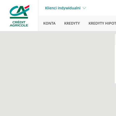
Klienci indywidualni
KONTA
KREDYTY
KREDYTY HIPO