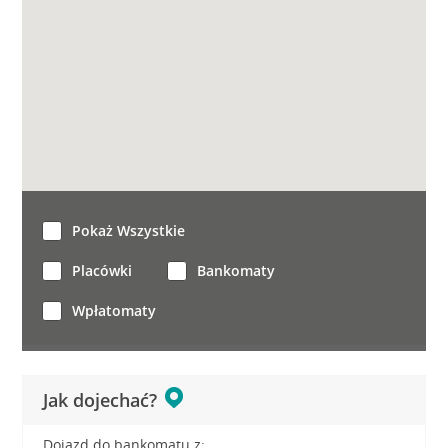
Pokaż Wszystkie
Placówki
Bankomaty
Wpłatomaty
Jak dojechać?
Dojazd do bankomatu z: