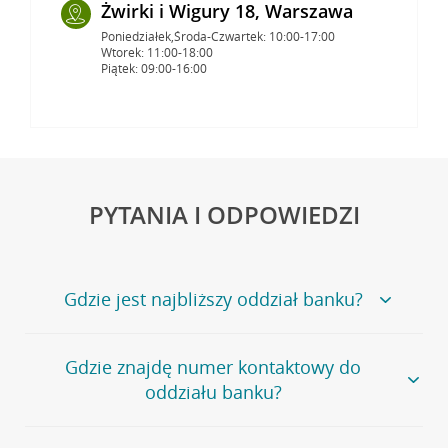
Żwirki i Wigury 18, Warszawa
Poniedziałek,Środa-Czwartek: 10:00-17:00
Wtorek: 11:00-18:00
Piątek: 09:00-16:00
PYTANIA I ODPOWIEDZI
Gdzie jest najbliższy oddział banku?
Jeśli szukasz oddziału naszego banku, zapraszamy na
Gdzie znajdę numer kontaktowy do
stronę
Placówki i bankomaty
, na której znajduje się
oddziału banku?
wygodna wyszukiwarka.
Alternatywnie, możesz skorzystać z pełnej
listy naszych