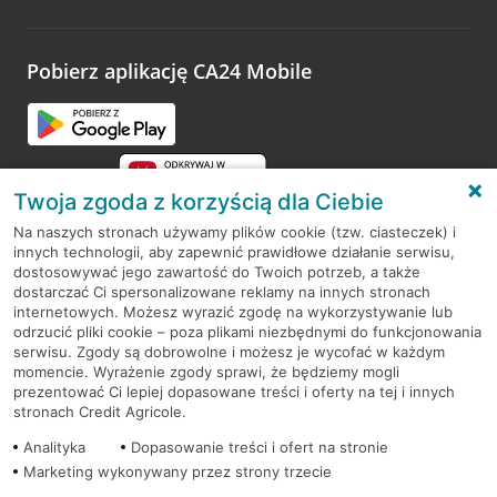
Wystarczy przejść na stronę
Oceń wizytę
, wyszukać
odwiedzoną placówkę i wypełnić formularz w ramach
platformy Profil Firmy w Google. Dziękujemy za wszystkie
opinie.
Pobierz aplikację CA24 Mobile
Przejdź do pytania
Twoja zgoda z korzyścią dla Ciebie
Na naszych stronach używamy plików cookie (tzw. ciasteczek) i
innych technologii, aby zapewnić prawidłowe działanie serwisu,
RODO
dostosowywać jego zawartość do Twoich potrzeb, a także
dostarczać Ci spersonalizowane reklamy na innych stronach
Regulamin serwisu
internetowych. Możesz wyrazić zgodę na wykorzystywanie lub
odrzucić pliki cookie – poza plikami niezbędnymi do funkcjonowania
Mapa serwisu
serwisu. Zgody są dobrowolne i możesz je wycofać w każdym
momencie. Wyrażenie zgody sprawi, że będziemy mogli
Polityka
Cookies
prezentować Ci lepiej dopasowane treści i oferty na tej i innych
stronach Credit Agricole.
Polityka prywatności
Analityka
Dopasowanie treści i ofert na stronie
Marketing wykonywany przez strony trzecie