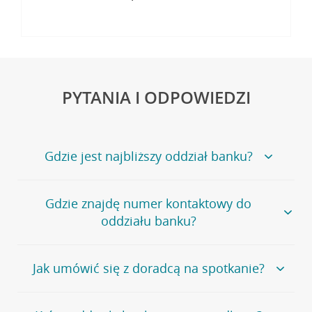
PYTANIA I ODPOWIEDZI
Gdzie jest najbliższy oddział banku?
Jeśli szukasz oddziału naszego banku, zapraszamy na
Gdzie znajdę numer kontaktowy do
stronę
Placówki i bankomaty
, na której znajduje się
oddziału banku?
wygodna wyszukiwarka.
Alternatywnie, możesz skorzystać z pełnej
listy naszych
oddziałów
.
Bank Credit Agricole nie udostępnia ogólnego numeru
Jak umówić się z doradcą na spotkanie?
telefonu do placówki bankowej.
Przejdź do pytania
Polecamy skorzystanie z możliwości wcześniejszego
Jeśli jesteś już
naszym